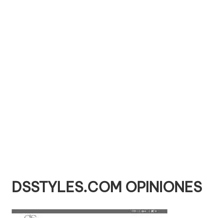
e
comprar
n
t
a
ri
o
s
d
e
si
ti
DSSTYLES.COM OPINIONES
o
s