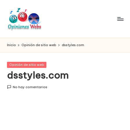
Saltar
al
contenido
O
Infórmate
y
pi
Inicio
Opinión de sitio web
dsstyles.com
compra
ni
seguro
vía
o
Publicada
Opinión de sitio web
online,
en
dsstyles.com
n
comprar
seguro
e
No hay comentarios
por
s,
internet,
conoce
c
páginas
o
no
seguras
m
para