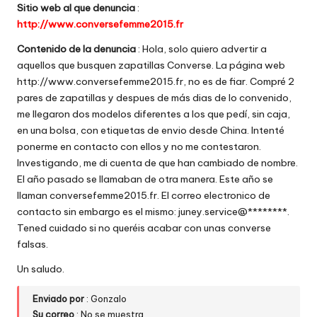
Sitio web al que denuncia
:
w
http://www.conversefemme2015.fr
e
Contenido de la denuncia
: Hola, solo quiero advertir a
b
aquellos que busquen zapatillas Converse. La página web
http://www.conversefemme2015.fr, no es de fiar. Compré 2
s
pares de zapatillas y despues de más dias de lo convenido,
me llegaron dos modelos diferentes a los que pedí, sin caja,
en una bolsa, con etiquetas de envio desde China. Intenté
ponerme en contacto con ellos y no me contestaron.
Investigando, me di cuenta de que han cambiado de nombre.
El año pasado se llamaban de otra manera. Este año se
llaman conversefemme2015.fr. El correo electronico de
contacto sin embargo es el mismo: juney.service@********.
Tened cuidado si no queréis acabar con unas converse
falsas.
Un saludo.
Enviado por
: Gonzalo
Su correo
: No se muestra