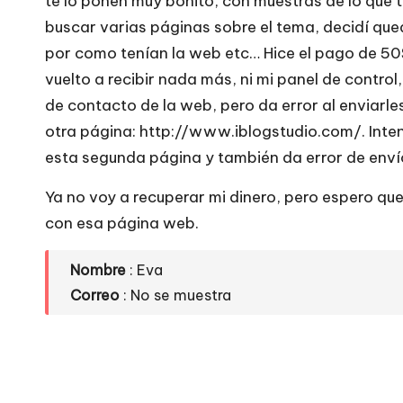
te lo ponen muy bonito, con muestras de lo que t
e
buscar varias páginas sobre el tema, decidí que
si
por como tenían la web etc… Hice el pago de 5
vuelto a recibir nada más, ni mi panel de control
ti
de contacto de la web, pero da error al enviarle
o
otra página: http://www.iblogstudio.com/. Inte
esta segunda página y también da error de enví
s
Ya no voy a recuperar mi dinero, pero espero qu
w
con esa página web.
e
Nombre
: Eva
b
Correo
: No se muestra
s