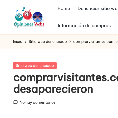
Home
Denunciar sitio w
Saltar
al
Información de compras
contenido
O
Infórmate
y
p
Inicio
Sitio web denunciado
comprarvisitantes.com c
compra
in
seguro
vía
io
Publicada
Sitio web denunciado
online,
en
comprarvisitantes.c
n
comprar
desaparecieron
seguro
e
por
s,
internet,
No hay comentarios
conoce
c
páginas