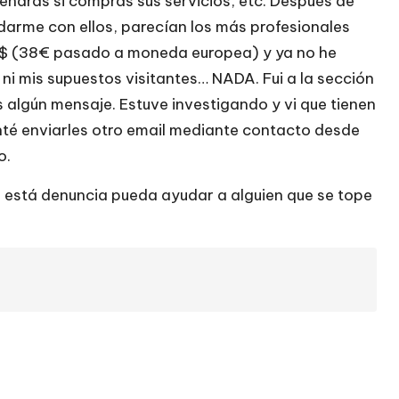
endrás si compras sus servicios, etc. Después de
darme con ellos, parecían los más profesionales
0$ (38€ pasado a moneda europea) y ya no he
, ni mis supuestos visitantes… NADA. Fui a la sección
s algún mensaje. Estuve investigando y vi que tienen
nté enviarles otro email mediante contacto desde
o.
e está denuncia pueda ayudar a alguien que se tope