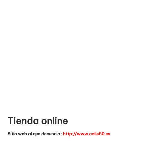
e
comprar
n
t
a
ri
o
s
d
e
si
ti
Tienda online
o
Sitio web al que denuncia
:
http://www.calle50.es
s