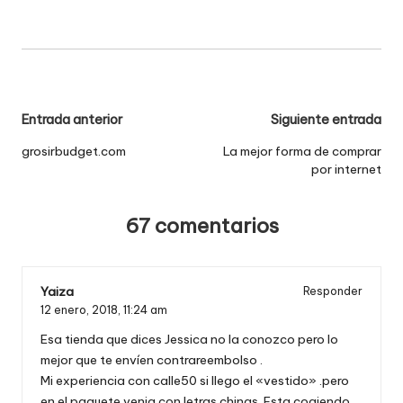
Navegación
Entrada anterior
Siguiente entrada
de
grosirbudget.com
La mejor forma de comprar
por internet
entradas
67 comentarios
Yaiza
Responder
12 enero, 2018,
11:24 am
Esa tienda que dices Jessica no la conozco pero lo
mejor que te envíen contrareembolso .
Mi experiencia con calle50 si llego el «vestido» .pero
en el paquete venia con letras chinas. Esta cogiendo