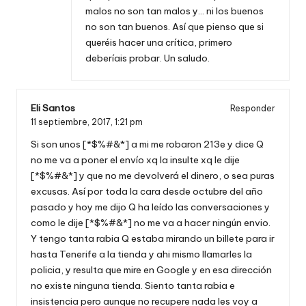
malos no son tan malos y… ni los buenos
no son tan buenos. Así que pienso que si
queréis hacer una crítica, primero
deberíais probar. Un saludo.
Eli Santos
Responder
11 septiembre, 2017,
1:21 pm
Si son unos [*$%#&*] a mi me robaron 213e y dice Q
no me va a poner el envío xq la insulte xq le dije
[*$%#&*] y que no me devolverá el dinero, o sea puras
excusas. Así por toda la cara desde octubre del año
pasado y hoy me dijo Q ha leído las conversaciones y
como le dije [*$%#&*] no me va a hacer ningún envio.
Y tengo tanta rabia Q estaba mirando un billete para ir
hasta Tenerife a la tienda y ahi mismo llamarles la
policia, y resulta que mire en Google y en esa dirección
no existe ninguna tienda. Siento tanta rabia e
insistencia pero aunque no recupere nada les voy a