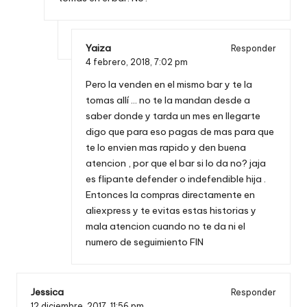
Yaiza
Responder
4 febrero, 2018,
7:02 pm
Pero la venden en el mismo bar y te la
tomas allí … no te la mandan desde a
saber donde y tarda un mes en llegarte
digo que para eso pagas de mas para que
te lo envien mas rapido y den buena
atencion , por que el bar si lo da no? jaja
es flipante defender o indefendible hija .
Entonces la compras directamente en
aliexpress y te evitas estas historias y
mala atencion cuando no te da ni el
numero de seguimiento FIN
Jessica
Responder
12 diciembre, 2017,
11:56 pm