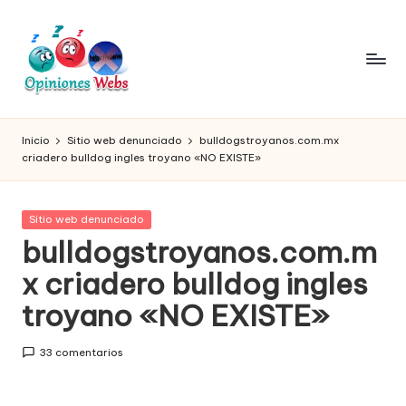
Saltar
al
contenido
O
Infórmate
y
pi
Inicio
Sitio web denunciado
bulldogstroyanos.com.mx
compra
criadero bulldog ingles troyano «NO EXISTE»
ni
seguro
vía
o
online,
Publicada
Sitio web denunciado
n
comprar
en
bulldogstroyanos.com.m
seguro
e
x criadero bulldog ingles
por
s,
internet,
troyano «NO EXISTE»
conoce
c
páginas
o
33 comentarios
no
seguras
m
para