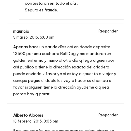
contestaron en todo el día .
Seguro es fraude.
mauricio
Responder
3 marzo, 2015,
5:03 am
Apenas hace un par de días caí en donde deposite
13500 por una cachorra Bull Dog y me mandaron un
golden enfermo y murió al otro día q llego alguien por
ahí publico q tiene la dirección exacta del criadero
puede enviarla x favor yo si estoy dispuesto a viajar y
aunque pague el doble les voy a hacer su chamba x
favor si alguien tiene la dirección ayudeme a q sea
pronto hay q parar
Alberto Albores
Responder
16 febrero, 2015,
3:05 pm
Son una estafa, ami me mandaron un «chauchau» en