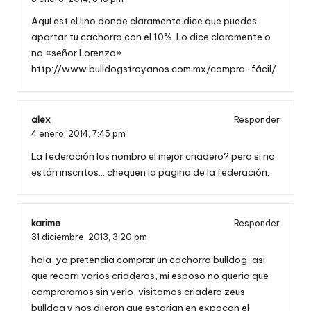
Aquí est el lino donde claramente dice que puedes
apartar tu cachorro con el 10%. Lo dice claramente o
no «señor Lorenzo»
http://www.bulldogstroyanos.com.mx/compra-fácil/
alex
Responder
4 enero, 2014,
7:45 pm
La federación los nombro el mejor criadero? pero si no
están inscritos….chequen la pagina de la federación.
karime
Responder
31 diciembre, 2013,
3:20 pm
hola, yo pretendia comprar un cachorro bulldog, asi
que recorri varios criaderos, mi esposo no queria que
compraramos sin verlo, visitamos criadero zeus
bulldog y nos dijeron que estarian en expocan el