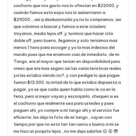
cachorro que nos gusto nos lo ofrecian en $22000, y
cuando fuimos esta expo nos lo aumentaron a
$29000, , asi q desilusionada ya no lo compramos, asi
que volvimos a buscar y fuimos a este criadero
troyanos, medio lejos uff ,y tuvimos que hacer cita
doble uff, pero bueno, llegamos y solo teniamos mas
menos 1 hora para escoger y yo la mas indecisa del
mundo pues que me enamoro casi de inmediato, de mi
Tango, era el mayor que tenian en disponibilidad pero
creeo que era mas seguro asi las caracteristicas reales
ya las estaba viendo no?, y con pedigre lo que pague
fueron $13,000, la mitad de lo que estaba dispuesta a
pagar, yo se que cada quien habla como le va en la
feria, pero si mejor vayan y esconjanlo, chequen si es
el cachorro que realmente sea para ustedes y pues
paguen ahi, yo compre a mi tango ahi y el servicio fue
eficiente, les dejo la foto de mi tango , vayan con
tiempo por que no esta tan tan cerca o bueno a mi se
me hizo un poquito lejos , no me deja subirlas 😥 😮 😳