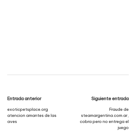
Navegación
Entrada anterior
Siguiente entrada
de
exoticpetsplace.org
Fraude de
atencion amantes de las
steamargentina.com.ar,
entradas
aves
cobra pero no entrega el
juego