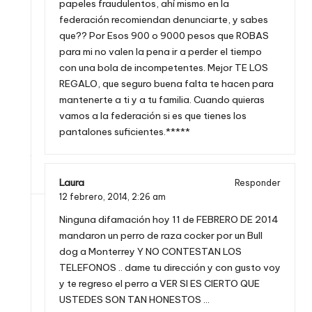
papeles fraudulentos, ahí mismo en la
federación recomiendan denunciarte, y sabes
que?? Por Esos 900 o 9000 pesos que ROBAS
para mi no valen la pena ir a perder el tiempo
con una bola de incompetentes. Mejor TE LOS
REGALO, que seguro buena falta te hacen para
mantenerte a ti y a tu familia. Cuando quieras
vamos a la federación si es que tienes los
pantalones suficientes.*****
Laura
Responder
12 febrero, 2014,
2:26 am
Ninguna difamación hoy 11 de FEBRERO DE 2014
mandaron un perro de raza cocker por un Bull
dog a Monterrey Y NO CONTESTAN LOS
TELEFONOS .. dame tu dirección y con gusto voy
y te regreso el perro a VER SI ES CIERTO QUE
USTEDES SON TAN HONESTOS …