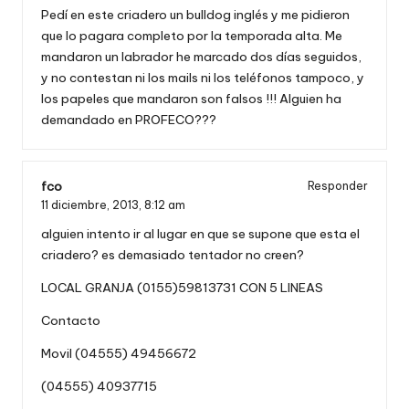
Pedí en este criadero un bulldog inglés y me pidieron
que lo pagara completo por la temporada alta. Me
mandaron un labrador he marcado dos días seguidos,
y no contestan ni los mails ni los teléfonos tampoco, y
los papeles que mandaron son falsos !!! Alguien ha
demandado en PROFECO???
fco
Responder
11 diciembre, 2013,
8:12 am
alguien intento ir al lugar en que se supone que esta el
criadero? es demasiado tentador no creen?
LOCAL GRANJA (0155)59813731 CON 5 LINEAS
Contacto
Movil (04555) 49456672
(04555) 40937715