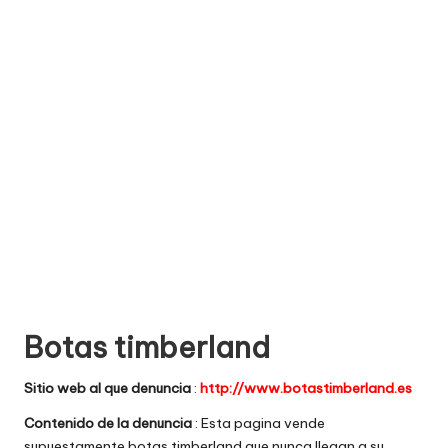
e
comprar
n
t
a
ri
o
s
d
e
si
Botas timberland
ti
Sitio web al que denuncia
:
http://www.botastimberland.es
o
Contenido de la denuncia
: Esta pagina vende
s
supuestamente botas timberland que nunca llegan a su