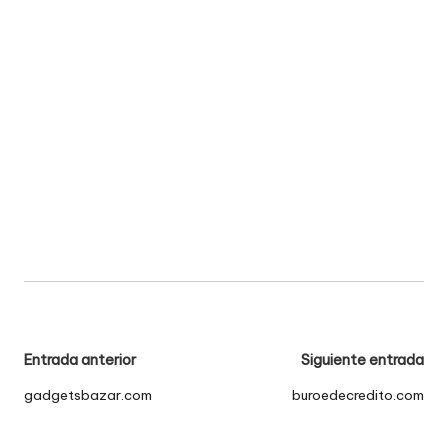
Navegación
Entrada anterior
Siguiente entrada
de
gadgetsbazar.com
buroedecredito.com
entradas