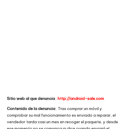
e
comprar
n
t
a
ri
o
s
d
e
si
Sitio web al que denuncia
:
http://android-sale.com
ti
Contenido de la denuncia
: Tras comprar un móvil y
o
comprobar su mal funcionamiento es enviado a reparar, el
vendedor tarda casi un mes en recoger el paquete, y desde
s
ese momento no se comunica ni dice cuando enviará el