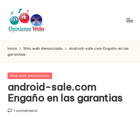
Saltar
al
contenido
O
Infórmate
y
pi
Inicio
Sitio web denunciado
android-sale.com Engaño en las
compra
garantias
ni
seguro
vía
o
online,
Publicada
Sitio web denunciado
n
comprar
en
android-sale.com
seguro
e
Engaño en las garantias
por
s,
internet,
conoce
c
1 comentario
páginas
o
no
seguras
m
para