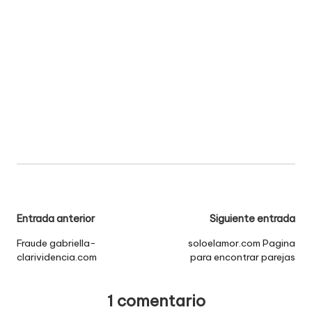
Navegación
Entrada anterior
Siguiente entrada
de
Fraude gabriella-
soloelamor.com Pagina
clarividencia.com
para encontrar parejas
entradas
1 comentario