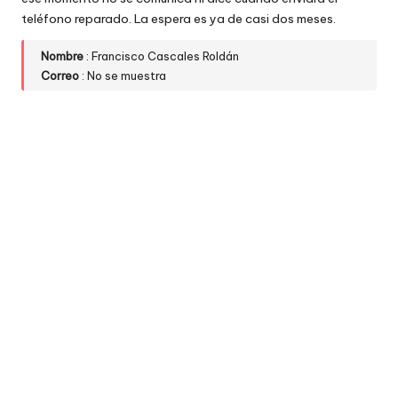
w
teléfono reparado. La espera es ya de casi dos meses.
e
Nombre
: Francisco Cascales Roldán
Correo
: No se muestra
b
s