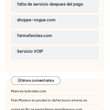
falta de servicio despues del pago
shoppe-vogue.com
farmaferoles.com
Servicio VOIP
Últimos comentarios
Mara
en
ludoteka.com
Fran Moreno
en
producto defectuoso etronic.es
paqui
en
No se juega limpio mundijuegos.com