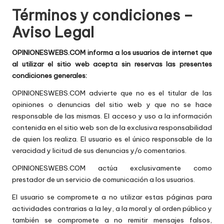
e
comprar
Términos y condiciones –
n
Aviso Legal
t
OPINIONESWEBS.COM informa a los usuarios de internet que
a
al utilizar el sitio web acepta sin reservas las presentes
condiciones generales:
ri
OPINIONESWEBS.COM advierte que no es el titular de las
o
opiniones o denuncias del sitio web y que no se hace
s
responsable de las mismas. El acceso y uso a la información
contenida en el sitio web son de la exclusiva responsabilidad
d
de quien los realiza. El usuario es el único responsable de la
e
veracidad y licitud de sus denuncias y/o comentarios.
si
OPINIONESWEBS.COM actúa exclusivamente como
prestador de un servicio de comunicación a los usuarios.
ti
El usuario se compromete a no utilizar estas páginas para
o
actividades contrarias a la ley, a la moral y al orden público y
s
también se compromete a no remitir mensajes falsos,