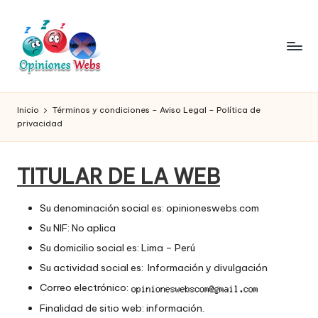
Saltar
al
contenido
O
Infórmate
y
pi
Inicio
Términos y condiciones – Aviso Legal – Política de
compra
privacidad
ni
seguro
vía
o
online,
TITULAR DE LA WEB
n
comprar
seguro
e
Su denominación social es: opinioneswebs.com
por
s,
Su NIF: No aplica
internet,
conoce
Su domicilio social es: Lima – Perú
c
páginas
Su actividad social es: Información y divulgación
o
no
Correo electrónico:
seguras
m
Finalidad de sitio web: información.
para