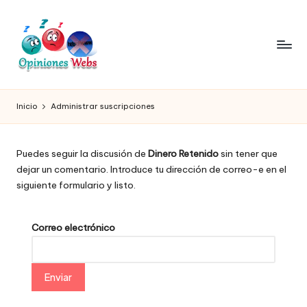
Saltar
al
contenido
O
Infórmate
y
pi
Inicio
Administrar suscripciones
compra
ni
seguro
vía
o
Puedes seguir la discusión de
Dinero Retenido
sin tener que
online,
dejar un comentario. Introduce tu dirección de correo-e en el
n
comprar
siguiente formulario y listo.
seguro
e
por
s,
internet,
Correo electrónico
conoce
c
páginas
o
no
seguras
m
para