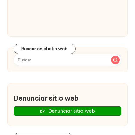
w
e
b
s
Buscar en el sitio web
Denunciar sitio web
Denunciar sitio web