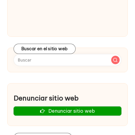
w
e
b
s
Buscar en el sitio web
Denunciar sitio web
Denunciar sitio web