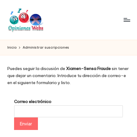
Saltar
al
contenido
O
Infórmate
y
pi
Inicio
Administrar suscripciones
compra
ni
seguro
vía
o
Puedes seguir la discusión de
Xiamen-Sensa Fraude
sin tener
online,
que dejar un comentario. Introduce tu dirección de correo-e
n
comprar
en el siguiente formulario y listo.
seguro
e
por
s,
internet,
Correo electrónico
conoce
c
páginas
o
no
seguras
m
para