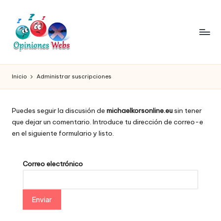
Saltar
al
contenido
O
Infórmate
y
pi
Inicio
Administrar suscripciones
compra
ni
seguro
vía
o
Puedes seguir la discusión de
michaelkorsonline.eu
sin tener
online,
que dejar un comentario. Introduce tu dirección de correo-e
n
comprar
en el siguiente formulario y listo.
seguro
e
por
s,
internet,
Correo electrónico
conoce
c
páginas
o
no
seguras
m
para