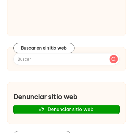
w
e
b
s
Buscar en el sitio web
Denunciar sitio web
Denunciar sitio web