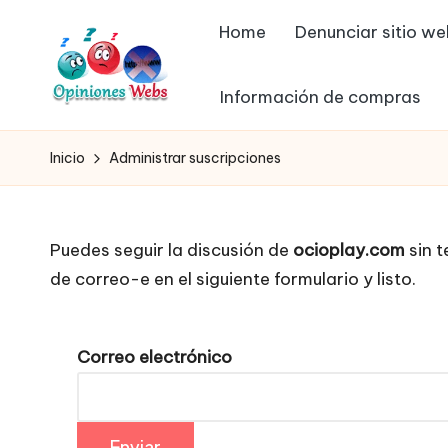
Home
Denunciar sitio w
Saltar
al
Información de compras
contenido
O
Infórmate
y
p
Inicio
Administrar suscripciones
compra
in
seguro
vía
io
Puedes seguir la discusión de
ocioplay.com
sin t
online,
de correo-e en el siguiente formulario y listo.
n
comprar
seguro
e
por
Correo electrónico
s,
internet,
conoce
c
páginas